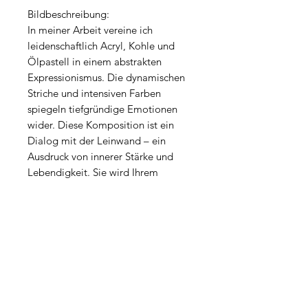
Bildbeschreibung:
In meiner Arbeit vereine ich
leidenschaftlich Acryl, Kohle und
Ölpastell in einem abstrakten
Expressionismus. Die dynamischen
Striche und intensiven Farben
spiegeln tiefgründige Emotionen
wider. Diese Komposition ist ein
Dialog mit der Leinwand – ein
Ausdruck von innerer Stärke und
Lebendigkeit. Sie wird Ihrem
Zuhause eine fesselnde Energie
verleihen, die zum Nachdenken
anregt und die Sinne belebt.
PRODUKTINFO