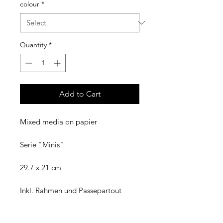
colour
*
Quantity
*
Add to Cart
Mixed media on papier
Serie "Minis"
29.7 x 21 cm
Inkl. Rahmen und Passepartout