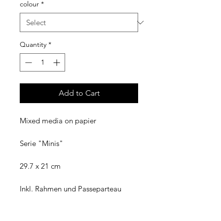
colour
*
Quantity
*
Add to Cart
Mixed media on papier
Serie "Minis"
29.7 x 21 cm
Inkl. Rahmen und Passeparteau