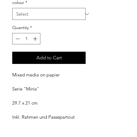
colour
*
Quantity
*
Add to Cart
Mixed media on papier
Serie "Minis"
29.7 x 21 cm
Inkl. Rahmen und Passepartout