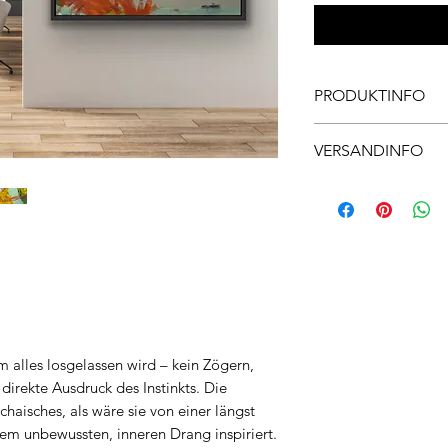
PRODUKTINFO
Material: Canvas
VERSANDINFO
Masse: 120x160x2cm
Rahmen: Inkl. Rahme
Die Versandkosten we
Je nach Gewicht und 
Auf Anfrage.
 alles losgelassen wird – kein Zögern,
direkte Ausdruck des Instinkts. Die
haisches, als wäre sie von einer längst
nem unbewussten, inneren Drang inspiriert.