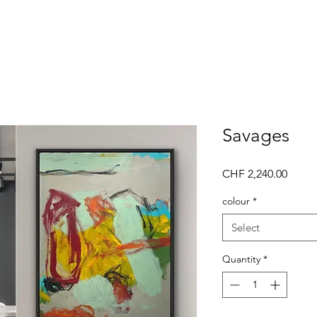
Savages
Price
CHF 2,240.00
colour
*
Select
Quantity
*