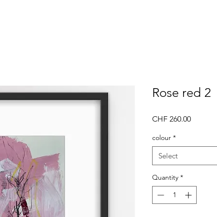
Rose red 2
Price
CHF 260.00
colour
*
Select
Quantity
*