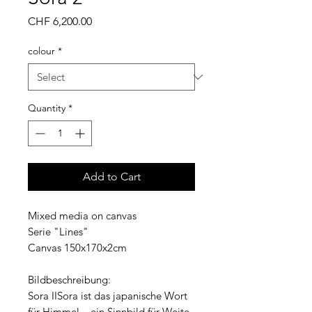
Price
CHF 6,200.00
colour
*
Quantity
*
Add to Cart
Mixed media on canvas
Serie "Lines"
Canvas 150x170x2cm
Bildbeschreibung:
Sora IISora ist das japanische Wort
für Himmel – ein Sinnbild für Weite,