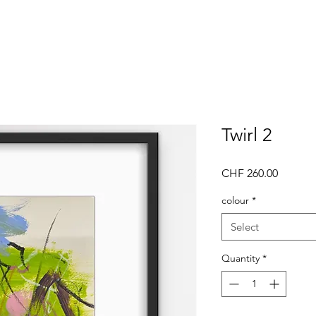
Twirl 2
Price
CHF 260.00
colour
*
Select
Quantity
*