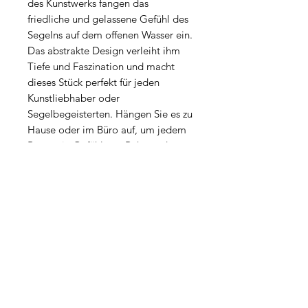
des Kunstwerks fangen das
friedliche und gelassene Gefühl des
Segelns auf dem offenen Wasser ein.
Das abstrakte Design verleiht ihm
Tiefe und Faszination und macht
dieses Stück perfekt für jeden
Kunstliebhaber oder
Segelbegeisterten. Hängen Sie es zu
Hause oder im Büro auf, um jedem
Raum ein Gefühl von Ruhe und
Abenteuer zu verleihen.
PRODUKTINFO
Material: Canvas
VERSANDINFO
Masse: 120x140x2cm
Rahmen: Inkl. Rahmen
Die Versandkosten werden individuell