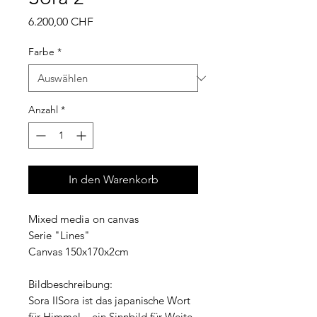
Preis
6.200,00 CHF
Farbe
*
Anzahl
*
In den Warenkorb
Mixed media on canvas
Serie "Lines"
Canvas 150x170x2cm
Bildbeschreibung:
Sora IISora ist das japanische Wort
für Himmel – ein Sinnbild für Weite,