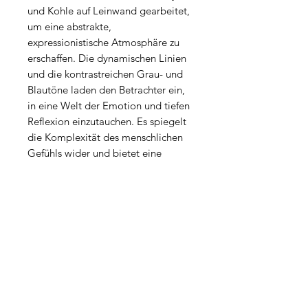
und Kohle auf Leinwand gearbeitet,
um eine abstrakte,
expressionistische Atmosphäre zu
erschaffen. Die dynamischen Linien
und die kontrastreichen Grau- und
Blautöne laden den Betrachter ein,
in eine Welt der Emotion und tiefen
Reflexion einzutauchen. Es spiegelt
die Komplexität des menschlichen
Gefühls wider und bietet eine
visuelle Reise, die die Seele anregt
und den Geist herausfordert.
PRODUKTINFO
Material: Canvas
VERSANDINFO
Masse: 100x140x2cm