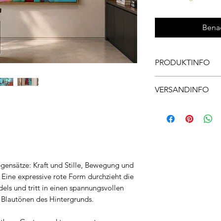
Benac
PRODUKTINFO
Material: Canvas
VERSANDINFO
Masse: 170x200x2cm
Rahmen: Ohne Rah
Die Versandkosten we
Je nach Gewicht und 
Auf Anfrage.
gensätze: Kraft und Stille, Bewegung und
 Eine expressive rote Form durchzieht die
els und tritt in einen spannungsvollen
 Blautönen des Hintergrunds.