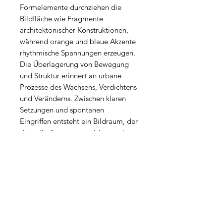
Formelemente durchziehen die
Bildfläche wie Fragmente
architektonischer Konstruktionen,
während orange und blaue Akzente
rhythmische Spannungen erzeugen.
Die Überlagerung von Bewegung
und Struktur erinnert an urbane
Prozesse des Wachsens, Verdichtens
und Veränderns. Zwischen klaren
Setzungen und spontanen
Eingriffen entsteht ein Bildraum, der
sich ständig neu organisiert und
unterschiedliche Assoziationen
zwischen Architektur, menschlicher
Präsenz und Bewegung entstehen
lässt.
PRODUKTINFO