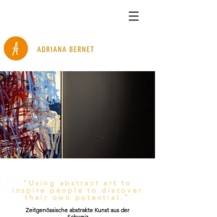
"Using abstract art to
inspire people to discover
their own potential."
Zeitgenössische abstrakte Kunst aus der
Schweiz